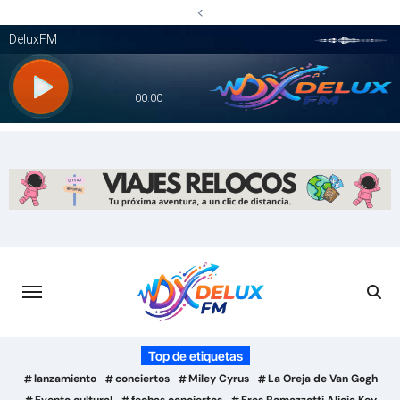
<
Saltar
al
contenido
Top de etiquetas
lanzamiento
conciertos
Miley Cyrus
La Oreja de Van Gogh