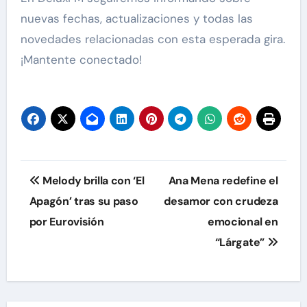
nuevas fechas, actualizaciones y todas las
novedades relacionadas con esta esperada gira.
¡Mantente conectado!
Navegación
Melody brilla con ‘El
Ana Mena redefine el
de
Apagón’ tras su paso
desamor con crudeza
por Eurovisión
emocional en
entradas
“Lárgate”