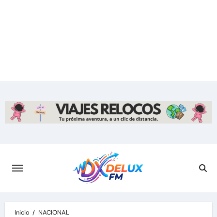
Saltar
al
contenido
Inicio
NACIONAL