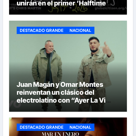
unirán en el primer ‘Halftime
Show’ de la historia del Mundial
DESTACADO GRANDE
NACIONAL
Juan Magán y Omar Montes
reinventan un clásico del
electrolatino con “Ayer La Vi
(BPA26)”
DESTACADO GRANDE
NACIONAL