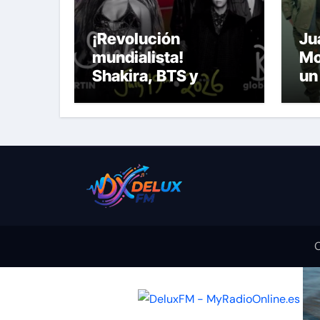
¡Revolución
Ju
mundialista!
Mo
Shakira, BTS y
un
Madonna se unirán
el
en el primer
“A
‘Halftime Show’ de
la historia del
Mundial
C