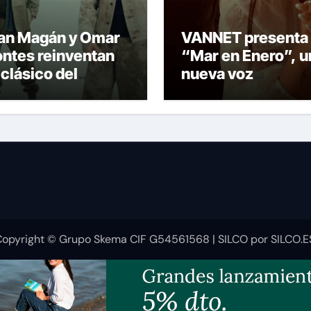
an Magán y Omar
VANNET presenta
ntes reinventan
“Mar en Enero”, u
 clásico del
nueva voz
ectrolatino con
emergente que
yer La Vi (BPA26)”
transforma el
invierno en emoc
opyright © Grupo Skema CIF G54561568
|
SILCO
por
SILCO.E