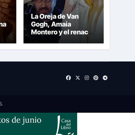
La Oreja de Van
na
Gogh, Amaia
Montero y el renacer
emocional de “Tan
guapa”
ión
S
.