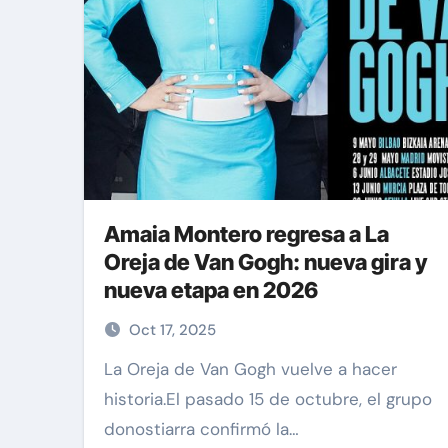
Amaia Montero regresa a La
Oreja de Van Gogh: nueva gira y
nueva etapa en 2026
Oct 17, 2025
La Oreja de Van Gogh vuelve a hacer
historia.El pasado 15 de octubre, el grupo
donostiarra confirmó la…