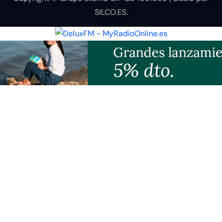
SILCO.ES
.