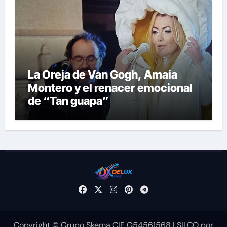
La Oreja de Van Gogh, Amaia
Montero y el renacer emocional
de “Tan guapa”
Copyright © Grupo Skema CIF G54561568
|
SILCO
por